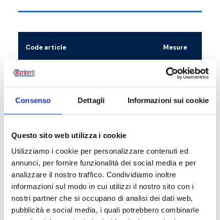
Code article
Mesure
V3804000010
G 1 F - G 1 1/2 M
V3804000011
G 1 1/2 F - G 1 1/2 M
Consenso
Dettagli
Informazioni sui cookie
Questo sito web utilizza i cookie
Utilizziamo i cookie per personalizzare contenuti ed
Description
annunci, per fornire funzionalità dei social media e per
analizzare il nostro traffico. Condividiamo inoltre
informazioni sul modo in cui utilizzi il nostro sito con i
Documentation
nostri partner che si occupano di analisi dei dati web,
pubblicità e social media, i quali potrebbero combinarle