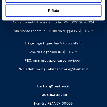
Contactez-nous
Rifiuta
Barberi Rubinetterie Industriali S.r.l. à un seul associé
Code d’identif. Fiscale et code TVA : 00252070024
Via Monte Fenera, 7 - 13018 Valduggia (VC) - ITALY
Siège logistique:
Via Arturo Biella 15
28075 Grignasco (NO) - ITALY
PEC:
amministrazione@barberipec.it
Whistleblowing:
whistleblowing@barberi.it
barberi@barberi.it
+39 0163 48284
Numéro REA:VC-109508