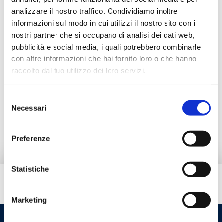
analizzare il nostro traffico. Condividiamo inoltre
informazioni sul modo in cui utilizzi il nostro sito con i
nostri partner che si occupano di analisi dei dati web,
Description
pubblicità e social media, i quali potrebbero combinarle
con altre informazioni che hai fornito loro o che hanno
raccolto dal tuo utilizzo dei loro servizi.
Documentation
Selezione
Necessari
del
Produits alternatifs
consenso
Preferenze
Statistiche
Besoin d’aide ?
Marketing