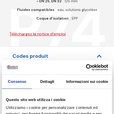
P74
- DN 25, DN 32
: 125 mm
Fluides compatibles
: eau, solutions glycolées
Coque d’isolation
: EPP
Téléchargez la notice d’emploi
Codes produit
Consenso
Dettagli
Informazioni sui cookie
Code article
Mesure
P74040002
G 1 1/2 M - G 1 1/2 RN
Questo sito web utilizza i cookie
Utilizziamo i cookie per personalizzare contenuti ed
P74040003
G 1 1/2 M - G 1 1/2 RN
annunci, per fornire funzionalità dei social media e per