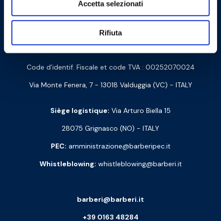
Accetta selezionati
Contactez-nous
Rifiuta
Barberi Rubinetterie Industriali S.r.l. à un seul associé
Code d’identif. Fiscale et code TVA : 00252070024
Via Monte Fenera, 7 - 13018 Valduggia (VC) - ITALY
Siège logistique:
Via Arturo Biella 15
28075 Grignasco (NO) - ITALY
PEC:
amministrazione@barberipec.it
Whistleblowing:
whistleblowing@barberi.it
barberi@barberi.it
+39 0163 48284