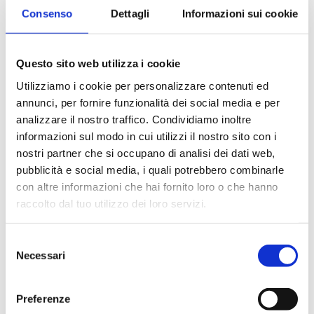
020010000KV
G 3/8 F
Consenso
Dettagli
Informazioni sui cookie
020015000KV
G 1/2 F
Questo sito web utilizza i cookie
020020000KV
G 3/4 F
Utilizziamo i cookie per personalizzare contenuti ed
020025000KV
G 1 F
annunci, per fornire funzionalità dei social media e per
analizzare il nostro traffico. Condividiamo inoltre
020032000KV
G 1 1/4 F
informazioni sul modo in cui utilizzi il nostro sito con i
nostri partner che si occupano di analisi dei dati web,
020040000KV
G 1 1/2 F
pubblicità e social media, i quali potrebbero combinarle
con altre informazioni che hai fornito loro o che hanno
020050000KV
G 2 F
raccolto dal tuo utilizzo dei loro servizi.
Selezione
Necessari
del
Description
consenso
Preferenze