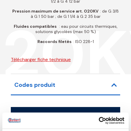
1/2 à G 4 12 bar
Pression maximum de service art. 020KV
: de G 3/8
020K
à G 1 50 bar ; de G 1 1/4 à G 2 35 bar
Fluides compatibles
: eau pour circuits thermiques,
solutions glycolées (max 50 %)
Raccords filetés
: ISO 228-1
Télécharger fiche technique
Codes produit
Code article
Mesure