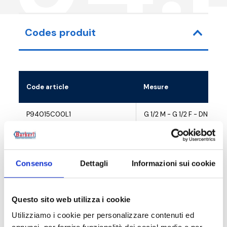
Codes produit
Code article
Mesure
P94015C00L1
G 1/2 M - G 1/2 F - DN 15
P94020C00L1
G 3/4 M - G 3/4 F - DN 20
P94025C00L1
G 1 M - G 1 F - DN 25
Consenso
Dettagli
Informazioni sui cookie
P94032C00L1
G 1 1/4 M - G 1 1/4 F - DN 32
Questo sito web utilizza i cookie
Utilizziamo i cookie per personalizzare contenuti ed