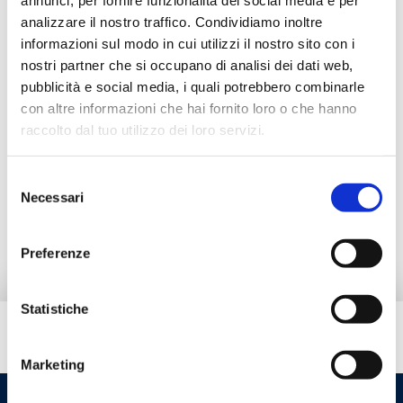
annunci, per fornire funzionalità dei social media e per
analizzare il nostro traffico. Condividiamo inoltre
Description
informazioni sul modo in cui utilizzi il nostro sito con i
nostri partner che si occupano di analisi dei dati web,
pubblicità e social media, i quali potrebbero combinarle
Documentation
con altre informazioni che hai fornito loro o che hanno
raccolto dal tuo utilizzo dei loro servizi.
Accessoires
Selezione
Necessari
del
Pièces de rechange
consenso
Preferenze
Statistiche
Besoin d’aide ?
Marketing