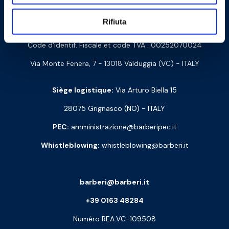
Contactez-nous
Rifiuta
Barberi Rubinetterie Industriali S.r.l. à un seul associé
Code d’identif. Fiscale et code TVA : 00252070024
Via Monte Fenera, 7 - 13018 Valduggia (VC) - ITALY
Siège logistique:
Via Arturo Biella 15
28075 Grignasco (NO) - ITALY
PEC:
amministrazione@barberipec.it
Whistleblowing:
whistleblowing@barberi.it
barberi@barberi.it
+39 0163 48284
Numéro REA:VC-109508