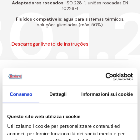
0.1.
Adaptadores roscados
: ISO 228-1; uniões roscadas EN
10226-1
Fluídos compatíveis
: água para sistemas térmicos,
soluções glicoladas (máx. 50%)
Descarregar livreto de instruções
Código do produto
Consenso
Dettagli
Informazioni sui cookie
Código do artigo
Medida
Questo sito web utilizza i cookie
630A20N001
Rp 3/4 - G 1 1/
Utilizziamo i cookie per personalizzare contenuti ed
annunci, per fornire funzionalità dei social media e per