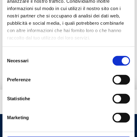
analizzare il nostro traffico. Condividiamo inoltre
informazioni sul modo in cui utilizzi il nostro sito con i
nostri partner che si occupano di analisi dei dati web,
Descrição
pubblicità e social media, i quali potrebbero combinarle
con altre informazioni che hai fornito loro o che hanno
raccolto dal tuo utilizzo dei loro servizi.
Documentação
Selezione
Produtos alternativos
Necessari
del
consenso
Preferenze
Statistiche
Tem necessidade de ajuda?
Marketing