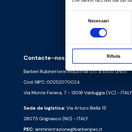
che hanno raccolto dal tuo uti
Selezione
Necessari
del
consenso
Rifiuta
Contacte-nos
Barberi Rubinetterie Industriali S.r.l. a socio unico
Cod. NIPC: 00252070024
Via Monte Fenera, 7 - 13018 Valduggia (VC) - ITALY
Sede de logística:
Via Arturo Biella 15
28075 Grignasco (NO) - ITALY
PEC:
amministrazione@barberipec.it