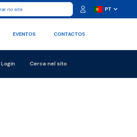
PT
IT
ES
EVENTOS
CONTACTOS
FR
DE
RU
Login
Cerca nel sito
EN