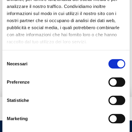
C9ZE16N00
G 3/4 F
10
analizzare il nostro traffico. Condividiamo inoltre
informazioni sul modo in cui utilizzi il nostro sito con i
C9ZE18N00
G 3/4 F
10
nostri partner che si occupano di analisi dei dati web,
pubblicità e social media, i quali potrebbero combinarle
con altre informazioni che hai fornito loro o che hanno
raccolto dal tuo utilizzo dei loro servizi.
Descrição
Selezione
Necessari
del
Documentação
consenso
Preferenze
Statistiche
Tem necessidade de ajuda?
Marketing