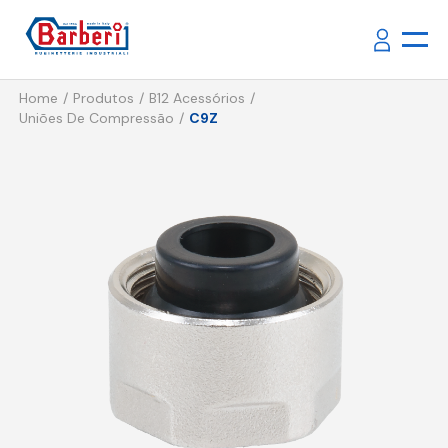
Home
Produtos
B12 Acessórios
Uniões De Compressão
C9Z