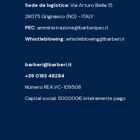
Sede de logística:
Via Arturo Biella 15
28075 Grignasco (NO) - ITALY
PEC:
amministrazione@barberipec.it
Whistleblowing:
whistleblowing@barberi.it
barberi@barberi.it
+39 0163 48284
Número REA:VC-109508
Capital social: 500.000€ inteiramente pago