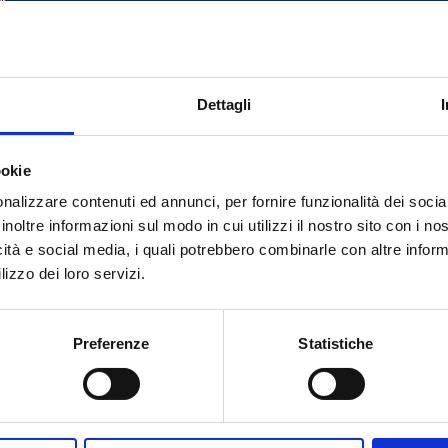
0
G 1/2 M
G 3/4 EK
0
G 1/2 M
G 3/4 EK
Dettagli
0
G 1/2 M
G 3/4 EK
ookie
nalizzare contenuti ed annunci, per fornire funzionalità dei socia
inoltre informazioni sul modo in cui utilizzi il nostro sito con i n
icità e social media, i quali potrebbero combinarle con altre inform
lizzo dei loro servizi.
Tem necessidade de ajuda?
Preferenze
Statistiche