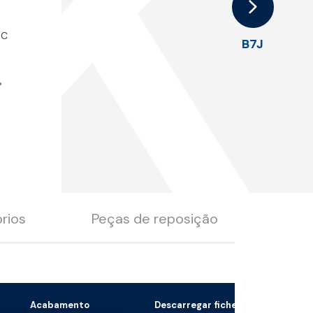
K
°C
B7J
%
rios
Peças de reposição
Acabamento
Descarregar ficheiro 3D