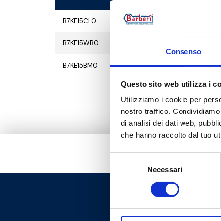
B7KE15CL0
2
2
B7KE15WB0
2
2
Consenso
B7KE15BM0
2
2
Questo sito web utilizza i c
Utilizziamo i cookie per perso
nostro traffico. Condividiamo 
di analisi dei dati web, pubbl
che hanno raccolto dal tuo uti
Selezione
Necessari
del
consenso