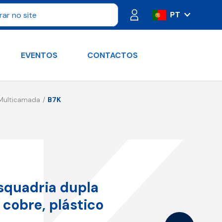
PT
IT
ES
EVENTOS
CONTACTOS
FR
DE
RU
 Multicamada
B7K
EN
squadria dupla
cobre, plástico