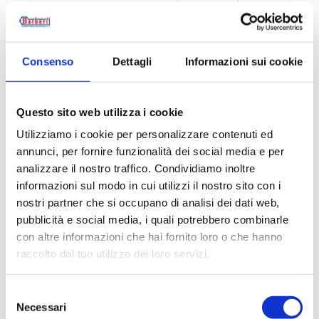
B2KK10WB0
2
20
B2KK15WB0
2
20
Consenso
Dettagli
Informazioni sui cookie
B2KK10WBP
2
20
Questo sito web utilizza i cookie
B2KK15WBP
2
20
Utilizziamo i cookie per personalizzare contenuti ed
B2KK10BM0
2
20
annunci, per fornire funzionalità dei social media e per
analizzare il nostro traffico. Condividiamo inoltre
B2KK15BM0
2
20
informazioni sul modo in cui utilizzi il nostro sito con i
nostri partner che si occupano di analisi dei dati web,
B2KK10BMP
2
20
pubblicità e social media, i quali potrebbero combinarle
con altre informazioni che hai fornito loro o che hanno
B2KK15BMP
2
20
raccolto dal tuo utilizzo dei loro servizi.
Selezione
Necessari
del