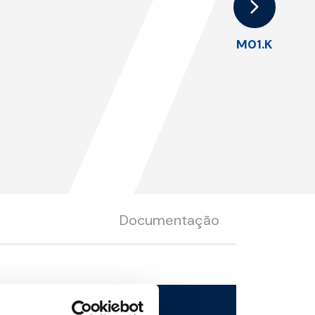
7
M01.K
Documentação
scarregar ficheiro 3D