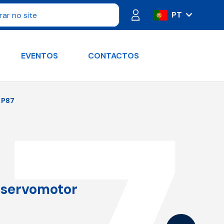
PT
IT
ES
EVENTOS
CONTACTOS
FR
DE
RU
P87
EN
 servomotor