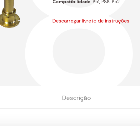
P8
Compatibilidade
: P51, P88, P52
Descarregar livreto de instruções
Descrição
De