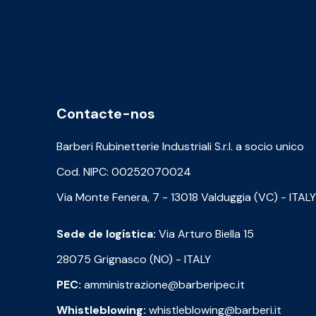
Contacte-nos
Barberi Rubinetterie Industriali S.r.l. a socio unico
Cod. NIPC: 00252070024
Via Monte Fenera, 7 - 13018 Valduggia (VC) - ITALY
Sede de logística:
Via Arturo Biella 15
28075 Grignasco (NO) - ITALY
PEC:
amministrazione@barberipec.it
Whistleblowing:
whistleblowing@barberi.it