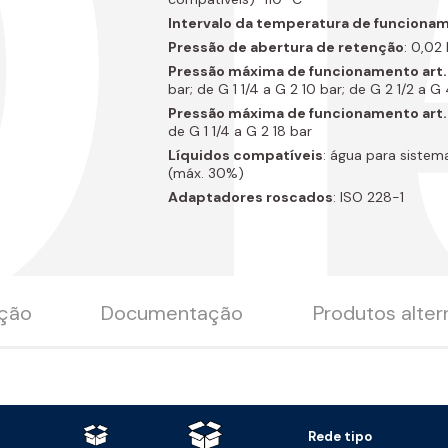
01
Intervalo da temperatura de funciona
Pressão de abertura de retenção
: 0,02
Pressão máxima de funcionamento art. 
bar; de G 1 1/4 a G 2 10 bar; de G 2 1/2 a G
Pressão máxima de funcionamento art
de G 1 1/4 a G 2 18 bar
Líquidos compatíveis
: água para sistem
(máx. 30%)
Adaptadores roscados
: ISO 228-1
ição
Documentação
Produtos alter
Rede tipo