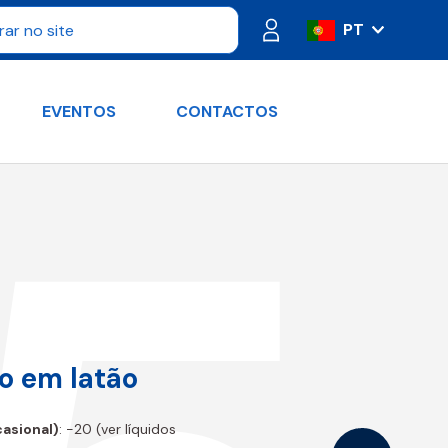
PT
IT
ES
EVENTOS
CONTACTOS
FR
DE
RU
EN
ão em latão
casional)
: -20 (ver líquidos