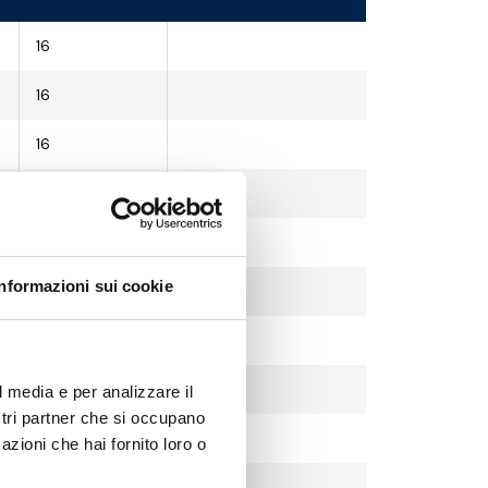
16
16
16
16
10
Informazioni sui cookie
10
10
8
l media e per analizzare il
ostri partner che si occupano
8
azioni che hai fornito loro o
8