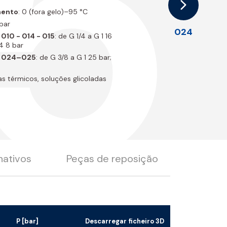
5
mento
: 0 (fora gelo)–95 °C
 bar
024
010 - 014 - 015
: de G 1/4 a G 1 16
 4 8 bar
. 024–025
: de G 3/8 a G 1 25 bar;
as térmicos, soluções glicoladas
nativos
Peças de reposição
P [bar]
Descarregar ficheiro 3D