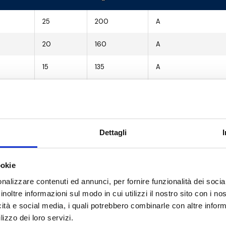
25
200
A
20
160
A
15
135
A
14
84
A
6
36
A
Dettagli
5
30
A
3
18
A
ookie
-
9
A
nalizzare contenuti ed annunci, per fornire funzionalità dei socia
inoltre informazioni sul modo in cui utilizzi il nostro sito con i n
-
6
A
icità e social media, i quali potrebbero combinarle con altre inform
lizzo dei loro servizi.
-
4
A