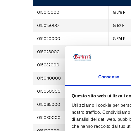
015010000
G 3/8 F
015015000
G 1/2 F
015020000
G 3/4 F
015025000
G 1 F
015032000
G 1 1/4 F
Consenso
015040000
G 1 1/2 F
015050000
G 2 F
Questo sito web utilizza i c
015065000
G 2 1/2 F
Utilizziamo i cookie per perso
nostro traffico. Condividiamo 
015080000
G 3 F
di analisi dei dati web, pubbl
che hanno raccolto dal tuo uti
015100000
G 4 F