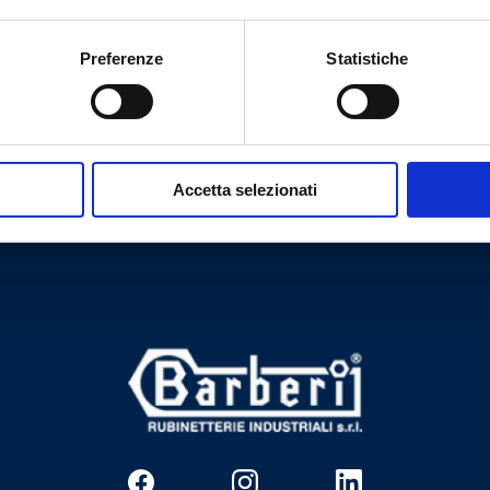
Preferenze
Statistiche
Accetta selezionati
Tem necessidade de ajuda?