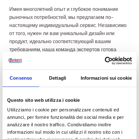
Имея многолетний опыт и глубокое понимание
рыночных потребностей, мы предлагаем по-
настоящему индивидуальный сервис. Независимо
от того, нужен ли вам уникальный дизайн или
продукт, идеально соответствующий вашим
требованиям, наша команда экспертов готова
воплотить вашу идею в жизнь. Управляя всем
циклом разработки внутри компании, мы
обеспечиваем высочайшие стандарты качества,
Consenso
Dettagli
Informazioni sui cookie
гибкость в производстве и способность быстро
адаптироваться к изменяющимся требованиям.
Questo sito web utilizza i cookie
Выбирая наш OEM-сервис, вы получаете
Utilizziamo i cookie per personalizzare contenuti ed
стратегического партнера, ориентированного на
annunci, per fornire funzionalità dei social media e per
совершенство.
analizzare il nostro traffico. Condividiamo inoltre
informazioni sul modo in cui utilizzi il nostro sito con i
Мы тесно сотрудничаем с вами, чтобы понять ваши