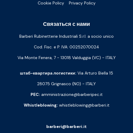
Cookie Policy
Privacy Policy
Связаться с нами
Barberi Rubinetterie Industriali S.r.l. a socio unico
Cod. Fisc. e P. IVA: 00252070024
Via Monte Fenera, 7 - 13018 Valduggia (VC) - ITALY
штаб-квартира логистики:
Via Arturo Biella 15
28075 Grignasco (NO) - ITALY
PEC:
amministrazione@barberipec.it
Whistleblowing:
whistleblowing@barberi.it
barberi@barberi.it