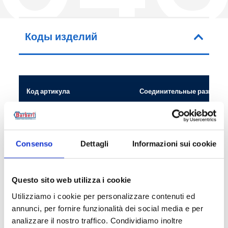
Коды изделий
Код артикула
Соединительные размеры
04C025000
G 1 M
04C032000
G 1 1/4 M
Consenso
Dettagli
Informazioni sui cookie
04C040000
G 1 1/2 M
Questo sito web utilizza i cookie
Utilizziamo i cookie per personalizzare contenuti ed
annunci, per fornire funzionalità dei social media e per
analizzare il nostro traffico. Condividiamo inoltre
Описание