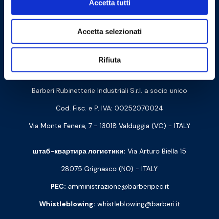
Accetta tutti
Accetta selezionati
Cookie Policy
Privacy Policy
Rifiuta
Связаться с нами
Barberi Rubinetterie Industriali S.r.l. a socio unico
Cod. Fisc. e P. IVA: 00252070024
Via Monte Fenera, 7 - 13018 Valduggia (VC) - ITALY
штаб-квартира логистики:
Via Arturo Biella 15
28075 Grignasco (NO) - ITALY
PEC:
amministrazione@barberipec.it
Whistleblowing:
whistleblowing@barberi.it