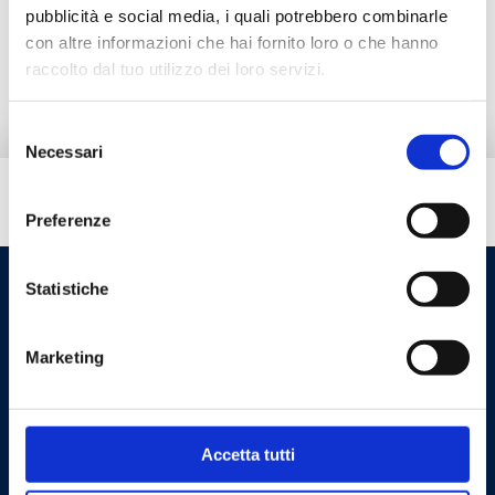
pubblicità e social media, i quali potrebbero combinarle
con altre informazioni che hai fornito loro o che hanno
Альтернативная продукция
raccolto dal tuo utilizzo dei loro servizi.
Selezione
Necessari
del
consenso
Вам нужна помощь?
Preferenze
Statistiche
Marketing
Accetta tutti
Cookie Policy
Privacy Policy