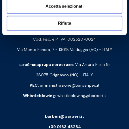
Accetta selezionati
Связаться с нами
Rifiuta
Barberi Rubinetterie Industriali S.r.l. a socio unico
Cod. Fisc. e P. IVA: 00252070024
Via Monte Fenera, 7 - 13018 Valduggia (VC) - ITALY
штаб-квартира логистики:
Via Arturo Biella 15
28075 Grignasco (NO) - ITALY
PEC:
amministrazione@barberipec.it
Whistleblowing:
whistleblowing@barberi.it
barberi@barberi.it
+39 0163 48284