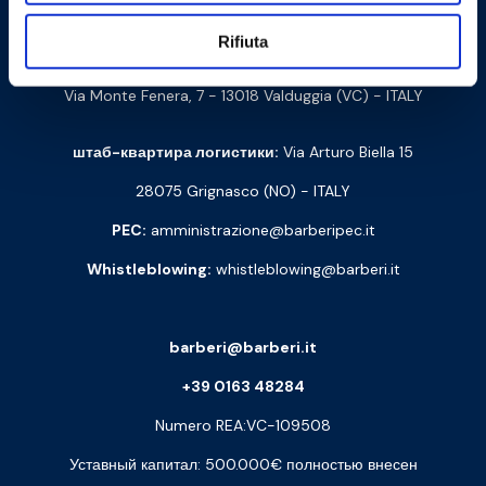
Barberi Rubinetterie Industriali S.r.l. a socio unico
Rifiuta
Cod. Fisc. e P. IVA: 00252070024
Via Monte Fenera, 7 - 13018 Valduggia (VC) - ITALY
штаб-квартира логистики:
Via Arturo Biella 15
28075 Grignasco (NO) - ITALY
PEC:
amministrazione@barberipec.it
Whistleblowing:
whistleblowing@barberi.it
barberi@barberi.it
+39 0163 48284
Numero REA:VC-109508
Уставный капитал: 500.000€ полностью внесен