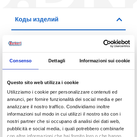
Коды изделий
Код артикула
Соединительные размеры
Consenso
Dettagli
Informazioni sui cookie
38D0200001
G 1 RN - (G 1 M+G 3/4 F)
Questo sito web utilizza i cookie
Utilizziamo i cookie per personalizzare contenuti ed
annunci, per fornire funzionalità dei social media e per
Описание
analizzare il nostro traffico. Condividiamo inoltre
informazioni sul modo in cui utilizzi il nostro sito con i
nostri partner che si occupano di analisi dei dati web,
Документация
pubblicità e social media, i quali potrebbero combinarle
con altre informazioni che hai fornito loro o che hanno