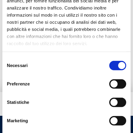
annunci, per fornire funzionalità dei social media e per
Описание
analizzare il nostro traffico. Condividiamo inoltre
informazioni sul modo in cui utilizzi il nostro sito con i
Документация
nostri partner che si occupano di analisi dei dati web,
pubblicità e social media, i quali potrebbero combinarle
con altre informazioni che hai fornito loro o che hanno
Альтернативная продукция
raccolto dal tuo utilizzo dei loro servizi.
Selezione
Запчасти
Necessari
del
consenso
Preferenze
Statistiche
Вам нужна помощь?
Marketing