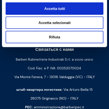
Accetta tutti
Accetta selezionati
Cookie Policy
Privacy Policy
Rifiuta
Связаться с нами
Barberi Rubinetterie Industriali S.r.l. a socio unico
Cod. Fisc. e P. IVA: 00252070024
Via Monte Fenera, 7 - 13018 Valduggia (VC) - ITALY
штаб-квартира логистики:
Via Arturo Biella 15
28075 Grignasco (NO) - ITALY
PEC:
amministrazione@barberipec.it