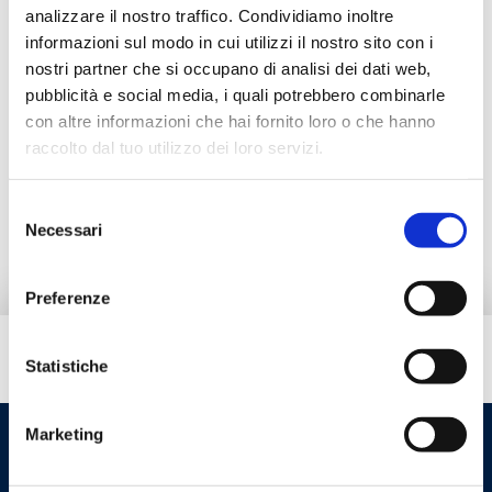
analizzare il nostro traffico. Condividiamo inoltre
informazioni sul modo in cui utilizzi il nostro sito con i
Дополнительные принадлежности
nostri partner che si occupano di analisi dei dati web,
pubblicità e social media, i quali potrebbero combinarle
con altre informazioni che hai fornito loro o che hanno
Альтернативная продукция
raccolto dal tuo utilizzo dei loro servizi.
Selezione
Запчасти
Necessari
del
consenso
Preferenze
Вам нужна помощь?
Statistiche
Marketing