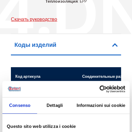
4.D
Теплоизоляция
: EPP
Скачать руководство
Коды изделий
Код артикула
Соединительные размер
V34040003
G 1 1/2 M - G 1 1/2 RN
Consenso
Dettagli
Informazioni sui cookie
V34040005
G 1 1/2 M - G 1 1/2 RN
V34040007
G 1 1/2 M - G 1 1/2 RN
Questo sito web utilizza i cookie