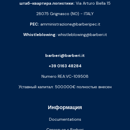
штаб-квартира логистики:
Via Arturo Biella 15
28075 Grignasco (NO) - ITALY
PEC:
amministrazione@barberipec.it
Whistleblowing:
whistleblowing@barberi.it
barberi@barberi.it
+39 0163 48284
Numero REA:VC-109508
Уставный капитал: 500.000€ полностью внесен
Информация
Documentations
Связаться с Barberi