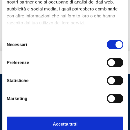
nostri partner che si occupano di analisi dei dati web,
Документация
pubblicità e social media, i quali potrebbero combinarle
con altre informazioni che hai fornito loro o che hanno
Запчасти
raccolto dal tuo utilizzo dei loro servizi.
Selezione
Necessari
del
consenso
Вам нужна помощь?
Preferenze
Statistiche
Marketing
Accetta tutti