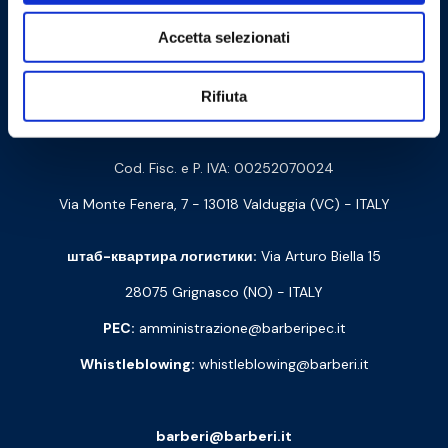
Cookie Policy
Privacy Policy
Accetta selezionati
Связаться с нами
Rifiuta
Barberi Rubinetterie Industriali S.r.l. a socio unico
Cod. Fisc. e P. IVA: 00252070024
Via Monte Fenera, 7 - 13018 Valduggia (VC) - ITALY
штаб-квартира логистики:
Via Arturo Biella 15
28075 Grignasco (NO) - ITALY
PEC:
amministrazione@barberipec.it
Whistleblowing:
whistleblowing@barberi.it
barberi@barberi.it