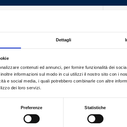
G 3/4 RN
20
G 1 RN
16
 1/4 RN
8
Dettagli
G 1 1/2 RN
4
ookie
nalizzare contenuti ed annunci, per fornire funzionalità dei socia
inoltre informazioni sul modo in cui utilizzi il nostro sito con i n
icità e social media, i quali potrebbero combinarle con altre inform
lizzo dei loro servizi.
Вам нужна помощь?
Preferenze
Statistiche