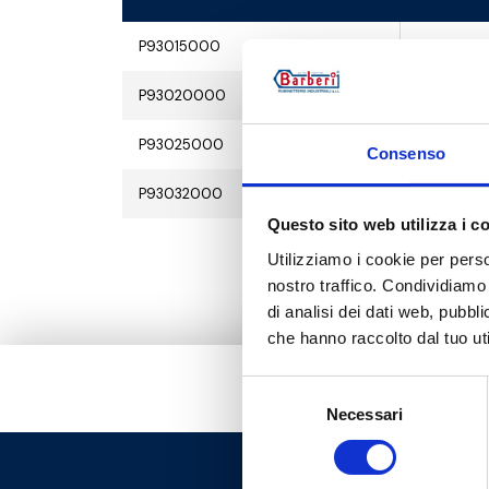
P93015000
G 1/2 M - 
P93020000
G 3/4 M - 
P93025000
G 1 M - G 1
Consenso
P93032000
G 1 1/4 M - 
Questo sito web utilizza i c
Utilizziamo i cookie per perso
nostro traffico. Condividiamo 
di analisi dei dati web, pubbl
che hanno raccolto dal tuo uti
Selezione
Necessari
del
consenso