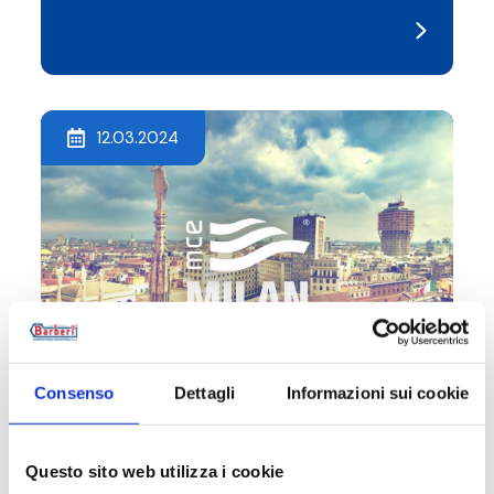
12.03.2024
Consenso
Dettagli
Informazioni sui cookie
MCE Milan | Halle 4 - Stand D33 E34
Questo sito web utilizza i cookie
#EVENT