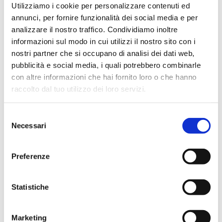
Utilizziamo i cookie per personalizzare contenuti ed
annunci, per fornire funzionalità dei social media e per
analizzare il nostro traffico. Condividiamo inoltre
informazioni sul modo in cui utilizzi il nostro sito con i
nostri partner che si occupano di analisi dei dati web,
22.01.2024
pubblicità e social media, i quali potrebbero combinarle
con altre informazioni che hai fornito loro o che hanno
raccolto dal tuo utilizzo dei loro servizi.
Selezione
Necessari
del
consenso
Preferenze
Statistiche
AHR Expo Chicago | Booth S10558
#EVENT
Marketing