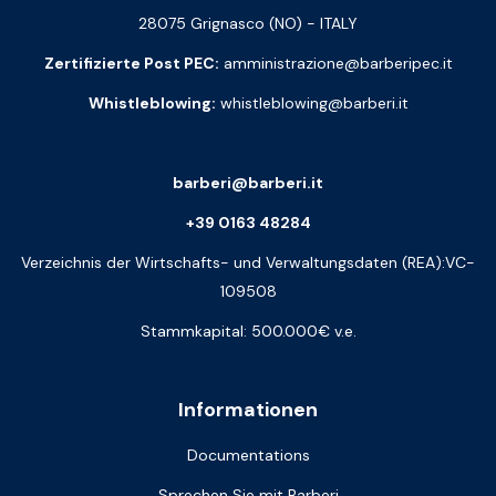
28075 Grignasco (NO) - ITALY
Zertifizierte Post PEC:
amministrazione@barberipec.it
Whistleblowing:
whistleblowing@barberi.it
barberi@barberi.it
+39 0163 48284
Verzeichnis der Wirtschafts- und Verwaltungsdaten (REA):VC-
109508
Stammkapital: 500.000€ v.e.
Informationen
Documentations
Sprechen Sie mit Barberi