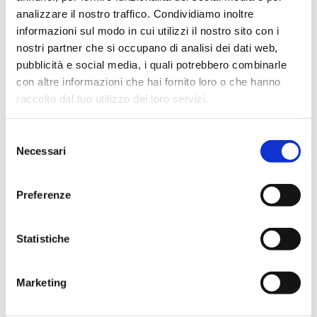
analizzare il nostro traffico. Condividiamo inoltre
informazioni sul modo in cui utilizzi il nostro sito con i
22/01/2024
nostri partner che si occupano di analisi dei dati web,
pubblicità e social media, i quali potrebbero combinarle
con altre informazioni che hai fornito loro o che hanno
raccolto dal tuo utilizzo dei loro servizi.
Selezione
Necessari
del
consenso
Preferenze
AHR Expo Chicago | Booth S10558
Statistiche
#EVENT
Marketing