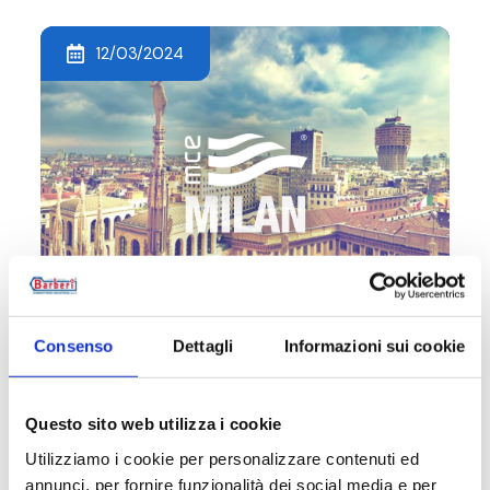
12/03/2024
MCE Milan | Pad 4 - Stand D33 E34
Consenso
Dettagli
Informazioni sui cookie
#EVENT
Questo sito web utilizza i cookie
Utilizziamo i cookie per personalizzare contenuti ed
annunci, per fornire funzionalità dei social media e per