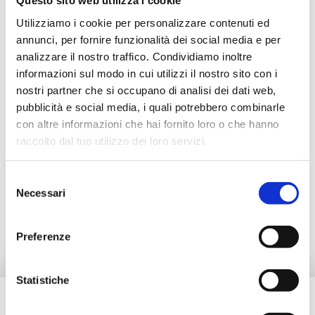
Questo sito web utilizza i cookie
Utilizziamo i cookie per personalizzare contenuti ed
F06.DN40-50
annunci, per fornire funzionalità dei social media e per
Verteiler DN 100 x G 2 1/2 RN
analizzare il nostro traffico. Condividiamo inoltre
informazioni sul modo in cui utilizzi il nostro sito con i
nostri partner che si occupano di analisi dei dati web,
Material
: Stahl.
pubblicità e social media, i quali potrebbero combinarle
Maximale Betriebstemperatur
: 110 °C.
Mittenabstand der Anschlüsse
: 300 mm.
con altre informazioni che hai fornito loro o che hanno
Maximaler Betriebsdruck
: 6 bar.
raccolto dal tuo utilizzo dei loro servizi.
Mit Stationen DN 40 und DN 50 kombinierbar.
Selezione
Necessari
Weiter zum Produkt
del
consenso
Preferenze
Statistiche
Brauchen Sie Hilfe?