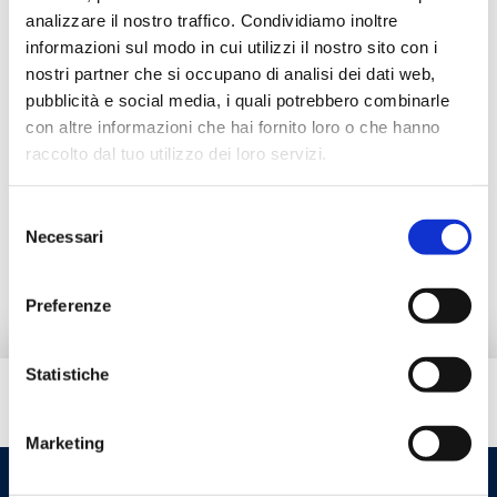
Manifold DN 100 x G 2 1/2 RN
analizzare il nostro traffico. Condividiamo inoltre
informazioni sul modo in cui utilizzi il nostro sito con i
Material
: steel
nostri partner che si occupano di analisi dei dati web,
Max working temperature
: 110 °C
pubblicità e social media, i quali potrebbero combinarle
Connection centre distance
: 125 mm
con altre informazioni che hai fornito loro o che hanno
Max working pressure
: 6 bar
To be coupled to DN 40 and DN 50 groups
raccolto dal tuo utilizzo dei loro servizi.
Selezione
Go to the product
Necessari
del
consenso
Preferenze
Statistiche
Do you need help?
Marketing