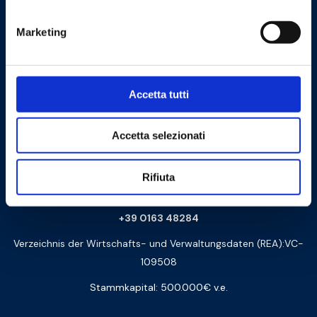
Steuernummer und UstIdNr: 00252070024
Via Monte Fenera, 7 - 13018 Valduggia (VC) - ITALIEN
Marketing
Logistik:
Via Arturo Biella 15
28075 Grignasco (NO) - ITALY
Accetta tutti
Zertifizierte Post PEC:
amministrazione@barberipec.it
Accetta selezionati
Whistleblowing:
whistleblowing@barberi.it
Rifiuta
barberi@barberi.it
+39 0163 48284
Verzeichnis der Wirtschafts- und Verwaltungsdaten (REA):VC-
109508
Stammkapital: 500.000€ v.e.