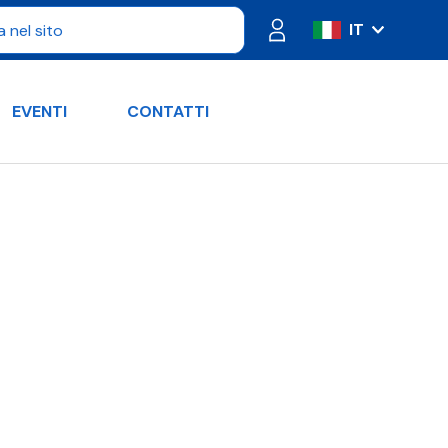
IT
ES
FR
EVENTI
CONTATTI
PT
DE
RU
EN