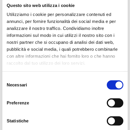
ottimizzare
Questo sito web utilizza i cookie
l'esperienza
Utilizziamo i cookie per personalizzare contenuti ed
dell'utente.
annunci, per fornire funzionalità dei social media e per
analizzare il nostro traffico. Condividiamo inoltre
informazioni sul modo in cui utilizzi il nostro sito con i
Statistiche (3)
nostri partner che si occupano di analisi dei dati web,
pubblicità e social media, i quali potrebbero combinarle
con altre informazioni che hai fornito loro o che hanno
I cookie statistici aiutano i proprietari del sito web
raccolto dal tuo utilizzo dei loro servizi.
a capire come i visitatori interagiscono con i siti
raccogliendo e trasmettendo informazioni in
Selezione
forma anonima.
Necessari
del
consenso
Nome
Fornitore
Scopo
Durata
Preferenze
massima
di
archiviazio
Statistiche
__utmz
www.barb
Raccoglie dati
180