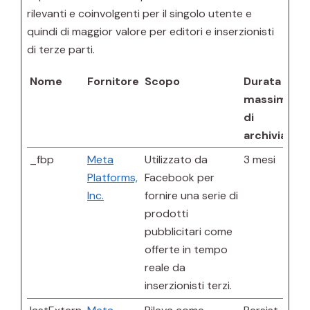
rilevanti e coinvolgenti per il singolo utente e
quindi di maggior valore per editori e inserzionisti
di terze parti.
Nome
Fornitore
Scopo
Durata
massima
di
archiviazio
_fbp
Meta
Utilizzato da
3 mesi
Platforms,
Facebook per
Inc.
fornire una serie di
prodotti
pubblicitari come
offerte in tempo
reale da
inserzionisti terzi.