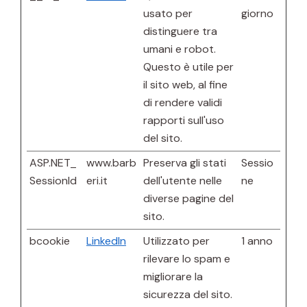
usato per
giorno
distinguere tra
umani e robot.
Questo è utile per
il sito web, al fine
di rendere validi
rapporti sull'uso
del sito.
ASP.NET_
www.barb
Preserva gli stati
Sessio
SessionId
eri.it
dell'utente nelle
ne
diverse pagine del
sito.
bcookie
LinkedIn
Utilizzato per
1 anno
rilevare lo spam e
migliorare la
sicurezza del sito.