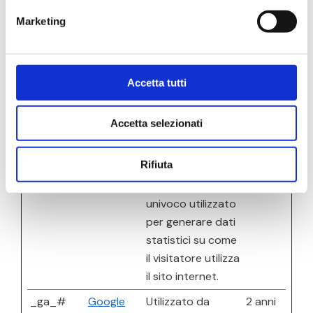
eri.it
sulla provenienza
giorni
Marketing
dell'utente, il
motore di ricerca
utilizzato, il link
Accetta tutti
cliccato e il
termine di ricerca
utilizzato.
Accetta selezionati
Utilizzato da
Google Analytics.
Rifiuta
_ga
Google
Registra un ID
2 anni
univoco utilizzato
per generare dati
statistici su come
il visitatore utilizza
il sito internet.
_ga_#
Google
Utilizzato da
2 anni