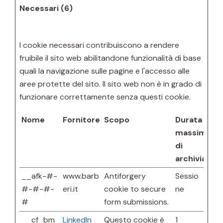
Necessari (6)
I cookie necessari contribuiscono a rendere
fruibile il sito web abilitandone funzionalità di base
quali la navigazione sulle pagine e l'accesso alle
aree protette del sito. Il sito web non è in grado di
funzionare correttamente senza questi cookie.
Nome
Fornitore
Scopo
Durata
massima
di
archiviazio
__afk-#-
www.barb
Antiforgery
Sessio
#-#-#-
eri.it
cookie to secure
ne
#
form submissions.
__cf_bm
LinkedIn
Questo cookie è
1