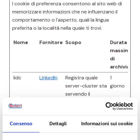
I cookie di preferenza consentono al sito web di
memorizzare informazioni che ne influenzano il
comportamento o l'aspetto, quali la lingua
preferita o la località nella quale ti trovi.
Nome
Fornitore
Scopo
Durata
massima
di
archiviazio
lidc
LinkedIn
Registra quale
1
server-cluster sta
giorno
servendo il
visitatore. Questo
è usato nel
contesto del
Consenso
Dettagli
Informazioni sui cookie
bilanciamento del
carico, al fine di