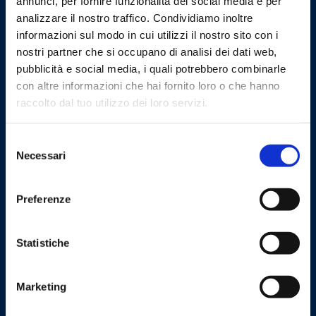
annunci, per fornire funzionalità dei social media e per
analizzare il nostro traffico. Condividiamo inoltre
informazioni sul modo in cui utilizzi il nostro sito con i
nostri partner che si occupano di analisi dei dati web,
pubblicità e social media, i quali potrebbero combinarle
con altre informazioni che hai fornito loro o che hanno
MCE Milan | Pad 4 - Stand D33 E34
raccolto dal tuo utilizzo dei loro servizi.
#EVENT
Selezione
Necessari
del
consenso
Preferenze
22/01/2024
Statistiche
Marketing