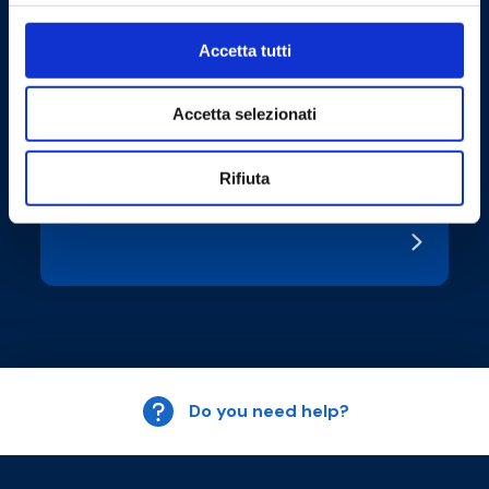
Accetta tutti
Accetta selezionati
AHR Expo Chicago | Booth S10558
Rifiuta
#EVENT
Do you need help?