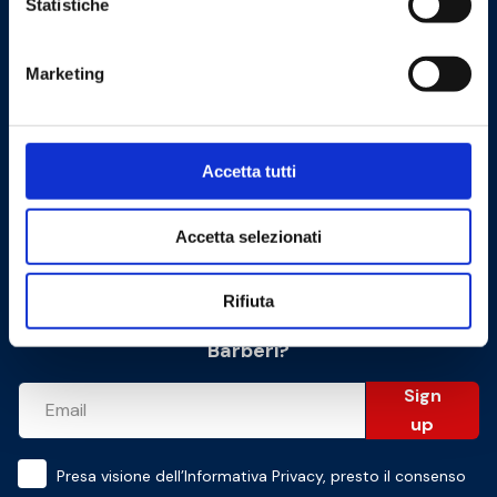
Statistiche
Capitale sociale: 500.000€ interamente versato
Marketing
Information
Documentations
Accetta tutti
Information request
News
Accetta selezionati
Rifiuta
Want to receive updates from the world of
Barberi?
Sign
up
Presa visione dell’
Informativa Privacy
, presto il consenso