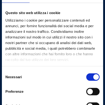
Contact us
Questo sito web utilizza i cookie
Barberi Rubinetterie Industriali S.r.l. a socio unico
Utilizziamo i cookie per personalizzare contenuti ed
Cod. Fisc. e P. IVA: 00252070024
annunci, per fornire funzionalità dei social media e per
analizzare il nostro traffico. Condividiamo inoltre
Via Monte Fenera, 7 - 13018 Valduggia (VC) - ITALY
informazioni sul modo in cui utilizzi il nostro sito con i
nostri partner che si occupano di analisi dei dati web,
Logistics:
Via Arturo Biella 15
pubblicità e social media, i quali potrebbero combinarle
28075 Grignasco (NO) - ITALY
con altre informazioni che hai fornito loro o che hanno
raccolto dal tuo utilizzo dei loro servizi.
PEC:
amministrazione@barberipec.it
Whistleblowing:
whistleblowing@barberi.it
Selezione
Necessari
del
consenso
barberi@barberi.it
Preferenze
+39 0163 48284
Numero REA:VC-109508