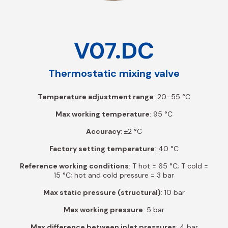
V07.DC
Thermostatic mixing valve
Temperature adjustment range
: 20–55 °C
Max working temperature
: 95 °C
Accuracy
: ±2 °C
Factory setting temperature
: 40 °C
Reference working conditions
: T hot = 65 °C; T cold =
15 °C; hot and cold pressure = 3 bar
Max static pressure (structural)
: 10 bar
Max working pressure
: 5 bar
Max difference between inlet pressures
: 4 bar