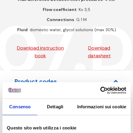
Flow coefficient
: Kv 3,5
07.
Connections
: G 1 M
Fluid
: domestic water, glycol solutions (max 30%)
Download instruction
Download
book
datasheet
Product codes
Consenso
Dettagli
Informazioni sui cookie
Item code
Size
Questo sito web utilizza i cookie
V07M250DC
G 1 M