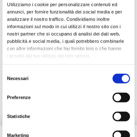
Utilizziamo i cookie per personalizzare contenuti ed
annunci, per fornire funzionalità dei social media e per
analizzare il nostro traffico. Condividiamo inoltre
informazioni sul modo in cui utilizzi il nostro sito con i
Description
nostri partner che si occupano di analisi dei dati web,
pubblicità e social media, i quali potrebbero combinarle
con altre informazioni che hai fornito loro o che hanno
Documentation
raccolto dal tuo utilizzo dei loro servizi.
Selezione
Accessories
Necessari
del
consenso
Alternative products
Preferenze
Statistiche
Marketing