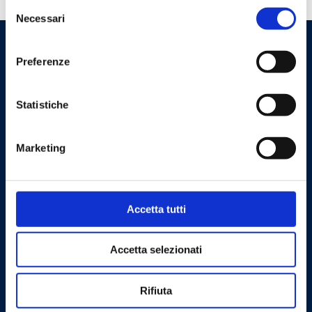
Selezione
Necessari
del
consenso
Preferenze
Statistiche
Marketing
Cookie Policy
Privacy Policy
Accetta tutti
Contact us
Barberi Rubinetterie Industriali S.r.l. a socio unico
Accetta selezionati
Cod. Fisc. e P. IVA: 00252070024
Rifiuta
Via Monte Fenera, 7 - 13018 Valduggia (VC) - ITALY