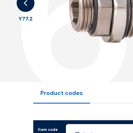
1
Y77.2
Product codes
Item code
Size