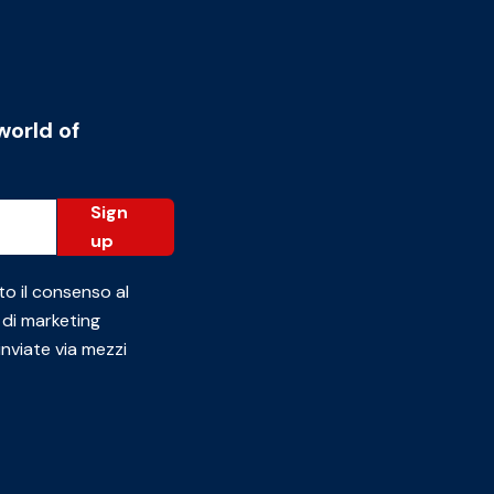
world of
Sign
up
to il consenso al
 di marketing
inviate via mezzi