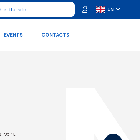
EN
IT
ES
EVENTS
CONTACTS
FR
PT
DE
RU
t)–95 °C