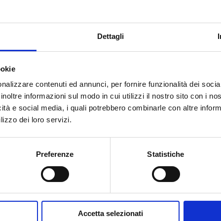
- G 1 M
25
100
Dettagli
ookie
nalizzare contenuti ed annunci, per fornire funzionalità dei socia
inoltre informazioni sul modo in cui utilizzi il nostro sito con i n
Do you need help?
icità e social media, i quali potrebbero combinarle con altre inform
lizzo dei loro servizi.
Preferenze
Statistiche
Accetta selezionati