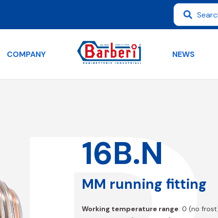
COMPANY
NEWS
16B.N
MM running fitting
Working temperature range
: 0 (no fros