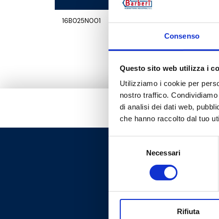
16B025N001
G 3/4 M 
Consenso
Questo sito web utilizza i c
Utilizziamo i cookie per perso
nostro traffico. Condividiamo 
di analisi dei dati web, pubbl
che hanno raccolto dal tuo uti
Selezione
Necessari
del
consenso
Rifiuta