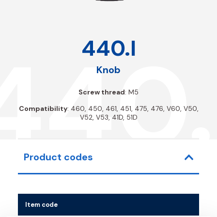
440.I
440.
Knob
Screw thread
: M5
Compatibility
: 460, 450, 461, 451, 475, 476, V60, V50,
V52, V53, 41D, 51D
Product codes
Item code