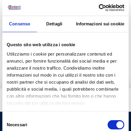
440015011I
Consenso
Dettagli
Informazioni sui cookie
Description
Questo sito web utilizza i cookie
Utilizziamo i cookie per personalizzare contenuti ed
Documentation
annunci, per fornire funzionalità dei social media e per
analizzare il nostro traffico. Condividiamo inoltre
informazioni sul modo in cui utilizzi il nostro sito con i
nostri partner che si occupano di analisi dei dati web,
pubblicità e social media, i quali potrebbero combinarle
con altre informazioni che hai fornito loro o che hanno
Do you need help?
raccolto dal tuo utilizzo dei loro servizi.
Selezione
Necessari
del