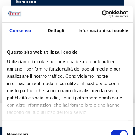
Item code
M03000000K
1
Consenso
Dettagli
Informazioni sui cookie
Questo sito web utilizza i cookie
Description
Utilizziamo i cookie per personalizzare contenuti ed
annunci, per fornire funzionalità dei social media e per
Documentation
analizzare il nostro traffico. Condividiamo inoltre
informazioni sul modo in cui utilizzi il nostro sito con i
nostri partner che si occupano di analisi dei dati web,
pubblicità e social media, i quali potrebbero combinarle
con altre informazioni che hai fornito loro o che hanno
raccolto dal tuo utilizzo dei loro servizi.
Do you need help?
Selezione
Necessari