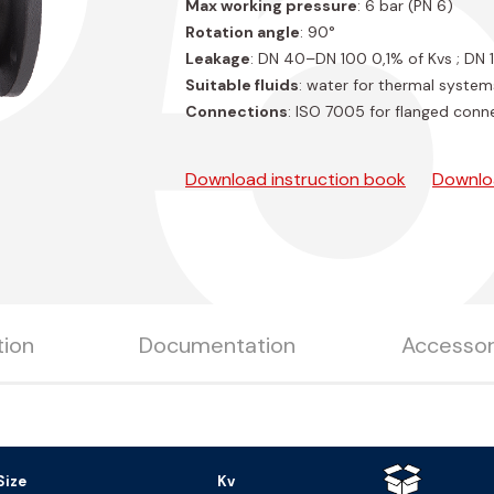
P5
Max working pressure
: 6 bar (PN 6)
Rotation angle
: 90°
Leakage
: DN 40–DN 100 0,1% of Kvs ; DN
Suitable fluids
: water for thermal system
Connections
: ISO 7005 for flanged conn
Download instruction book
Downlo
tion
Documentation
Accessor
Size
Kv