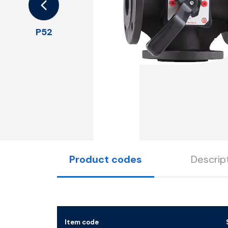
P52
Product codes
Descrip
Item code