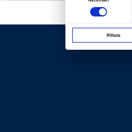
del
consenso
Rifiuta