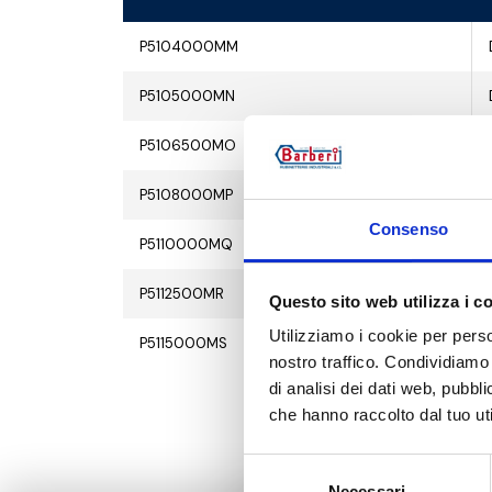
P5104000MM
P5105000MN
P5106500MO
P5108000MP
Consenso
P5110000MQ
P5112500MR
Questo sito web utilizza i c
Utilizziamo i cookie per perso
P5115000MS
nostro traffico. Condividiamo 
di analisi dei dati web, pubbl
che hanno raccolto dal tuo uti
Selezione
Necessari