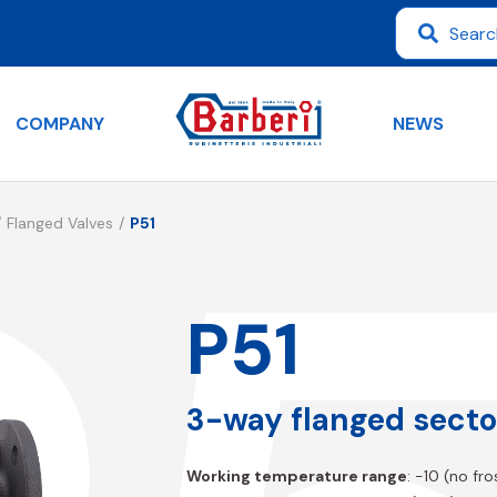
COMPANY
NEWS
Flanged Valves
P51
P51
3-way flanged secto
Working temperature range
: -10 (no fr