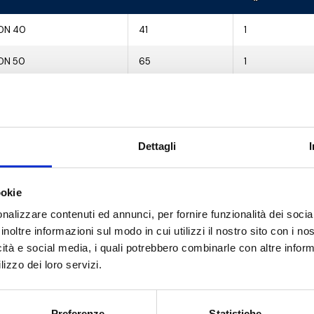
DN 40
41
1
DN 50
65
1
DN 65
100
1
DN 80
185
1
Dettagli
DN 100
310
1
DN 125
510
1
ookie
nalizzare contenuti ed annunci, per fornire funzionalità dei socia
DN 150
820
1
inoltre informazioni sul modo in cui utilizzi il nostro sito con i n
icità e social media, i quali potrebbero combinarle con altre inform
lizzo dei loro servizi.
Preferenze
Statistiche