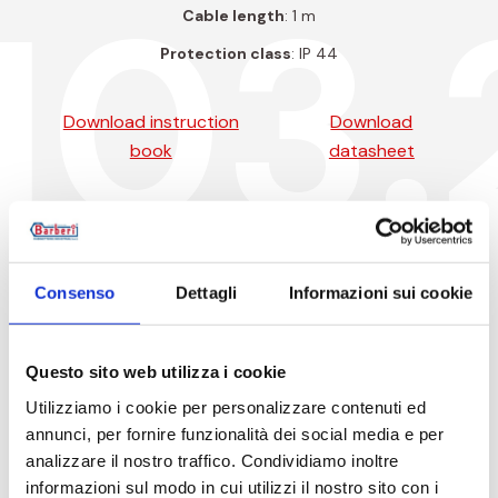
03.
Cable length
: 1 m
Protection class
: IP 44
Download instruction
Download
book
datasheet
Product codes
Consenso
Dettagli
Informazioni sui cookie
Item code
Questo sito web utilizza i cookie
Utilizziamo i cookie per personalizzare contenuti ed
M030051BDA
1
16
annunci, per fornire funzionalità dei social media e per
analizzare il nostro traffico. Condividiamo inoltre
informazioni sul modo in cui utilizzi il nostro sito con i