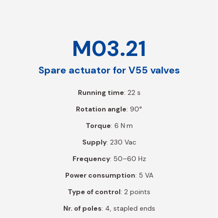
M03.21
Spare actuator for V55 valves
Running time
: 22 s
Rotation angle
: 90°
Torque
: 6 N·m
Supply
: 230 Vac
Frequency
: 50–60 Hz
Power consumption
: 5 VA
Type of control
: 2 points
Nr. of poles
: 4, stapled ends