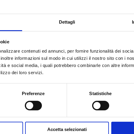
0 and P74.DN20
1
Dettagli
ookie
nalizzare contenuti ed annunci, per fornire funzionalità dei socia
inoltre informazioni sul modo in cui utilizzi il nostro sito con i n
Do you need help?
icità e social media, i quali potrebbero combinarle con altre inform
lizzo dei loro servizi.
Preferenze
Statistiche
Accetta selezionati