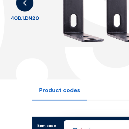
.
40D.1.DN20
Product codes
Item code
Size