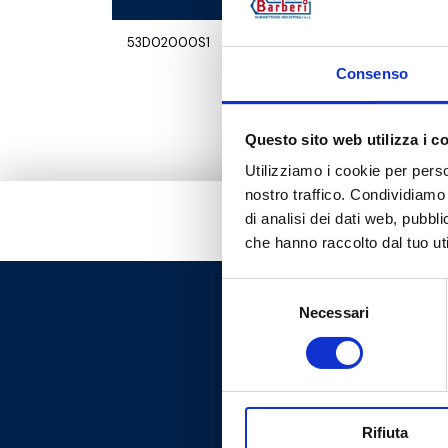
53D02000S1
for P72.DN2
Consenso
Questo sito web utilizza i c
Utilizziamo i cookie per perso
nostro traffico. Condividiamo 
di analisi dei dati web, pubbl
che hanno raccolto dal tuo uti
Selezione
Necessari
del
consenso
Rifiuta