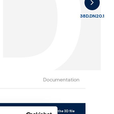
.
38D.DN20.1
Documentation
Download the 3D file