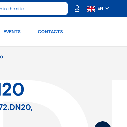
EN
IT
ES
EVENTS
CONTACTS
FR
PT
DE
20
RU
N20
P72.DN20,