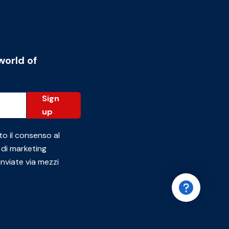
world of
Sign
up
to il consenso al
 di marketing
inviate via mezzi