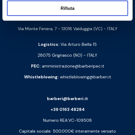
Barberi Rubinetterie Industriali S.r.l. a socio unico
Rifiuta
Cod. Fisc. e P. IVA: 00252070024
Via Monte Fenera, 7 - 13018 Valduggia (VC) - ITALY
Logistics:
Via Arturo Biella 15
28075 Grignasco (NO) - ITALY
PEC:
amministrazione@barberipec.it
Whistleblowing:
whistleblowing@barberi.it
barberi@barberi.it
+39 0163 48284
Numero REA:VC-109508
Capitale sociale: 500.000€ interamente versato