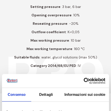
Setting pressure
: 3 bar, 6 bar
Opening overpressure
: 10%
Reseating pressure
: -20%
Outflow coefficient
: K=0,05
Max working pressure
: 10 bar
P39
Max working temperature
: 160 °C
Suitable fluids
: water, glycol solutions (max 50%)
Category 2014/68/EU PED
: IV
Download instruction book
Consenso
Dettagli
Informazioni sui cookie
Product codes