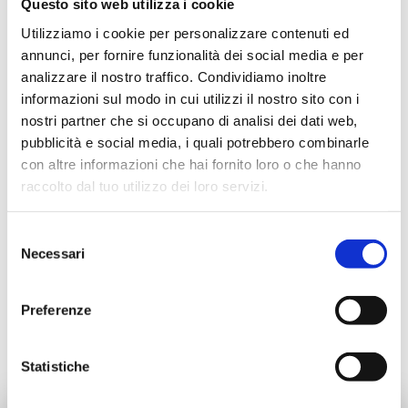
Questo sito web utilizza i cookie
Utilizziamo i cookie per personalizzare contenuti ed
annunci, per fornire funzionalità dei social media e per
Item code
Size
analizzare il nostro traffico. Condividiamo inoltre
informazioni sul modo in cui utilizzi il nostro sito con i
P390150003
G 1/2 F - G 3/4 F
nostri partner che si occupano di analisi dei dati web,
pubblicità e social media, i quali potrebbero combinarle
P390150006
G 1/2 F - G 3/4 F
con altre informazioni che hai fornito loro o che hanno
raccolto dal tuo utilizzo dei loro servizi.
Selezione
Necessari
del
Description
consenso
Preferenze
Documentation
Statistiche