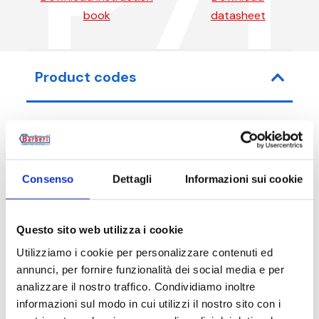
P71
book
datasheet
Product codes
Item code
Size
Consenso
Dettagli
Informazioni sui cookie
P71020000
G 1 M - G 3/4 F
P71020000M
G 1 M - G 3/4 M
Questo sito web utilizza i cookie
Utilizziamo i cookie per personalizzare contenuti ed
P71022000
G 1 M - 22 mm
annunci, per fornire funzionalità dei social media e per
analizzare il nostro traffico. Condividiamo inoltre
informazioni sul modo in cui utilizzi il nostro sito con i