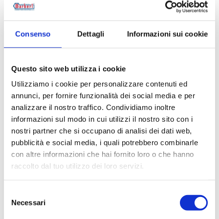
005015000K
G 1/2 F
005020000K
G 3/4 F
Consenso
Dettagli
Informazioni sui cookie
005025000K
G 1 F
Questo sito web utilizza i cookie
005032000K
G 1 1/4 F
Utilizziamo i cookie per personalizzare contenuti ed
005040000K
G 1 1/2 F
annunci, per fornire funzionalità dei social media e per
analizzare il nostro traffico. Condividiamo inoltre
005050000K
G 2 F
informazioni sul modo in cui utilizzi il nostro sito con i
nostri partner che si occupano di analisi dei dati web,
005065000K
G 2 1/2 F
pubblicità e social media, i quali potrebbero combinarle
con altre informazioni che hai fornito loro o che hanno
005080000K
G 3 F
raccolto dal tuo utilizzo dei loro servizi.
005100000K
G 4 F
Selezione
Necessari
del
consenso