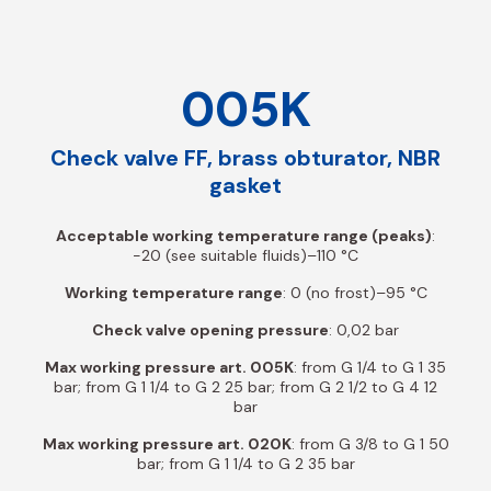
005K
Check valve FF, brass obturator, NBR
gasket
Acceptable working temperature range (peaks)
:
-20 (see suitable fluids)–110 °C
Working temperature range
: 0 (no frost)–95 °C
Check valve opening pressure
: 0,02 bar
Max working pressure art. 005K
: from G 1/4 to G 1 35
bar; from G 1 1/4 to G 2 25 bar; from G 2 1/2 to G 4 12
bar
Max working pressure art. 020K
: from G 3/8 to G 1 50
bar; from G 1 1/4 to G 2 35 bar