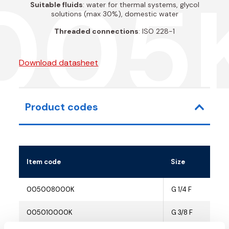
005
Suitable fluids
: water for thermal systems, glycol
solutions (max 30%), domestic water
Threaded connections
: ISO 228-1
Download datasheet
Product codes
Item code
Size
005008000K
G 1/4 F
005010000K
G 3/8 F