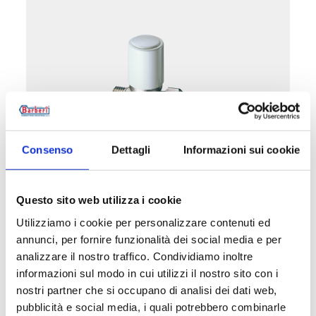
Consenso
Dettagli
Informazioni sui cookie
Recta, conexión cobre, plástico y
multicapa
Questo sito web utilizza i cookie
Utilizziamo i cookie per personalizzare contenuti ed
Ver los productos de esta
annunci, per fornire funzionalità dei social media e per
categoría
analizzare il nostro traffico. Condividiamo inoltre
informazioni sul modo in cui utilizzi il nostro sito con i
nostri partner che si occupano di analisi dei dati web,
pubblicità e social media, i quali potrebbero combinarle