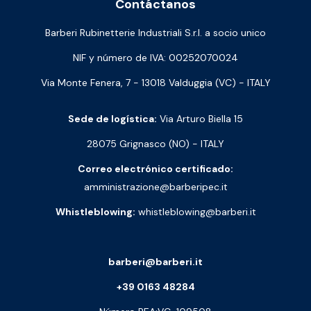
Contáctanos
Barberi Rubinetterie Industriali S.r.l. a socio unico
NIF y número de IVA: 00252070024
Via Monte Fenera, 7 - 13018 Valduggia (VC) - ITALY
Sede de logística:
Via Arturo Biella 15
28075 Grignasco (NO) - ITALY
Correo electrónico certificado:
amministrazione@barberipec.it
Whistleblowing:
whistleblowing@barberi.it
barberi@barberi.it
+39 0163 48284