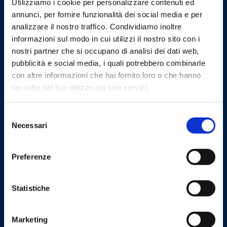
Utilizziamo i cookie per personalizzare contenuti ed
annunci, per fornire funzionalità dei social media e per
analizzare il nostro traffico. Condividiamo inoltre
informazioni sul modo in cui utilizzi il nostro sito con i
nostri partner che si occupano di analisi dei dati web,
pubblicità e social media, i quali potrebbero combinarle
con altre informazioni che hai fornito loro o che hanno
raccolto dal tuo utilizzo dei loro servizi.
Cookie Policy
Privacy Policy
Selezione
Necessari
del
consenso
Contáctanos
Preferenze
Barberi Rubinetterie Industriali S.r.l. a socio unico
NIF y número de IVA: 00252070024
Statistiche
Via Monte Fenera, 7 - 13018 Valduggia (VC) - ITALY
Marketing
Sede de logística:
Via Arturo Biella 15