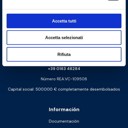
28075 Grignasco (NO) - ITALY
Correo electrónico certificado:
Accetta tutti
amministrazione@barberipec.it
Whistleblowing:
whistleblowing@barberi.it
Accetta selezionati
Rifiuta
barberi@barberi.it
+39 0163 48284
Número REA:VC-109508
Capital social: 500.000 € completamente desembolsados
Información
Documentación