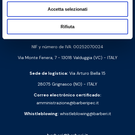
Cookie Policy
Privacy Policy
Accetta selezionati
Contáctanos
Rifiuta
Barberi Rubinetterie Industriali S.r.l. a socio unico
NIF y número de IVA: 00252070024
Via Monte Fenera, 7 - 13018 Valduggia (VC) - ITALY
Sede de logística:
Via Arturo Biella 15
28075 Grignasco (NO) - ITALY
Correo electrónico certificado:
amministrazione@barberipec.it
Whistleblowing:
whistleblowing@barberi.it