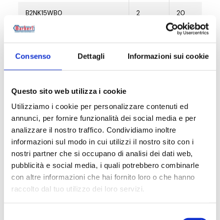
B2NK15WB0
2
20
B2NK10WBP
2
20
Consenso
Dettagli
Informazioni sui cookie
B2NK15WBP
2
20
B2NK10BM0
2
20
Questo sito web utilizza i cookie
B2NK15BM0
2
20
Utilizziamo i cookie per personalizzare contenuti ed
annunci, per fornire funzionalità dei social media e per
B2NK10BMP
2
20
analizzare il nostro traffico. Condividiamo inoltre
informazioni sul modo in cui utilizzi il nostro sito con i
B2NK15BMP
2
20
nostri partner che si occupano di analisi dei dati web,
pubblicità e social media, i quali potrebbero combinarle
con altre informazioni che hai fornito loro o che hanno
raccolto dal tuo utilizzo dei loro servizi.
Descripción
Selezione