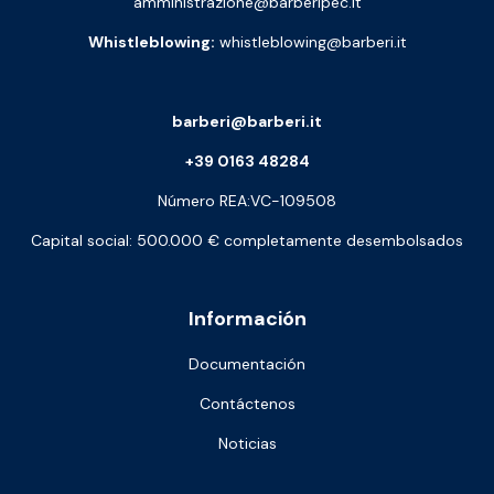
amministrazione@barberipec.it
Whistleblowing:
whistleblowing@barberi.it
barberi@barberi.it
+39 0163 48284
Número REA:VC-109508
Capital social: 500.000 € completamente desembolsados
Información
Documentación
Contáctenos
Noticias