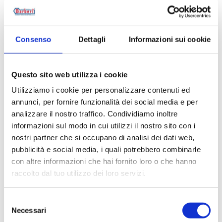
B2PK15WB0
2
20
B2PK10WBP
2
20
Consenso
Dettagli
Informazioni sui cookie
B2PK15WBP
2
20
Questo sito web utilizza i cookie
B2PK10BM0
2
20
Utilizziamo i cookie per personalizzare contenuti ed
annunci, per fornire funzionalità dei social media e per
B2PK15BM0
2
20
analizzare il nostro traffico. Condividiamo inoltre
B2PK10BMP
2
20
informazioni sul modo in cui utilizzi il nostro sito con i
nostri partner che si occupano di analisi dei dati web,
B2PK15BMP
2
20
pubblicità e social media, i quali potrebbero combinarle
con altre informazioni che hai fornito loro o che hanno
raccolto dal tuo utilizzo dei loro servizi.
Selezione
Descripción
Necessari
del