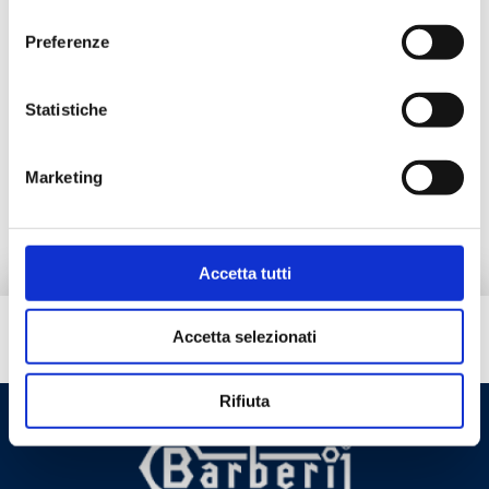
consenso
Documentación
Preferenze
Statistiche
Productos alternativos
Marketing
Pieza de repuesto
Accetta tutti
Accetta selezionati
¿Necesitas ayuda?
Rifiuta