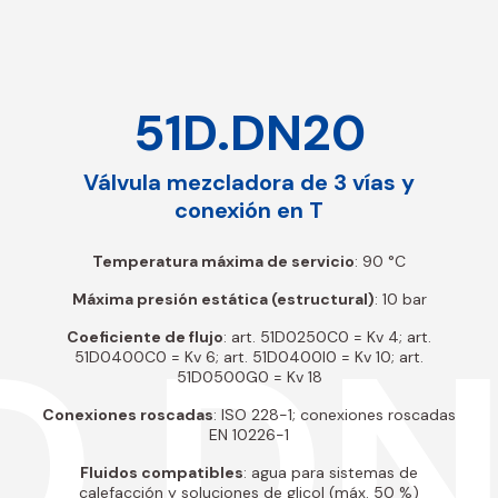
51D.DN20
Válvula mezcladora de 3 vías y
conexión en T
Temperatura máxima de servicio
: 90 °C
Máxima presión estática (estructural)
: 10 bar
D.D
Coeficiente de flujo
: art. 51D0250C0 = Kv 4; art.
51D0400C0 = Kv 6; art. 51D0400I0 = Kv 10; art.
51D0500G0 = Kv 18
Conexiones roscadas
: ISO 228-1; conexiones roscadas
EN 10226-1
Fluidos compatibles
: agua para sistemas de
calefacción y soluciones de glicol (máx. 50 %)