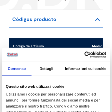
Códigos producto
Código de artículo
Medida
51D0250B0
G 1 M - G 1 R
Consenso
Dettagli
Informazioni sui cookie
Questo sito web utilizza i cookie
Descripción
Utilizziamo i cookie per personalizzare contenuti ed
annunci, per fornire funzionalità dei social media e per
Documentación
analizzare il nostro traffico. Condividiamo inoltre