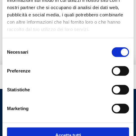
informazioni sul modo in cui utilizzi il nostro sito con i
nostri partner che si occupano di analisi dei dati web,
Productos alternativos
pubblicità e social media, i quali potrebbero combinarle
con altre informazioni che hai fornito loro o che hanno
raccolto dal tuo utilizzo dei loro servizi.
Pieza de repuesto
Selezione
Necessari
del
consenso
Preferenze
¿Necesitas ayuda?
Statistiche
Marketing
Accetta tutti