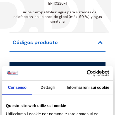
D.D
EN 10226-1
Fluidos compatibles
: agua para sistemas de
calefacción, soluciones de glicol (máx. 50 %) y agua
sanitaria
Códigos producto
Código de artículo
Medida
52D0250T1
G 1 M - G 1 RN
Consenso
Dettagli
Informazioni sui cookie
52D0250T2
G 1 M - G 1 RN
Questo sito web utilizza i cookie
Utilizziamo i cookie per personalizzare contenuti ed