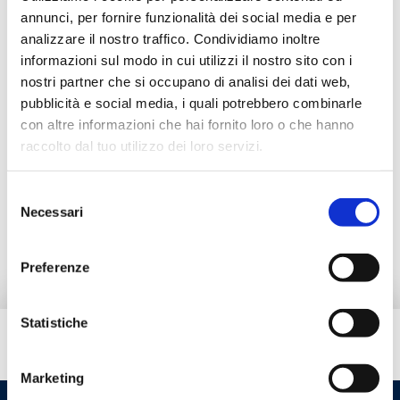
annunci, per fornire funzionalità dei social media e per
Descripción
analizzare il nostro traffico. Condividiamo inoltre
informazioni sul modo in cui utilizzi il nostro sito con i
nostri partner che si occupano di analisi dei dati web,
Documentación
pubblicità e social media, i quali potrebbero combinarle
con altre informazioni che hai fornito loro o che hanno
raccolto dal tuo utilizzo dei loro servizi.
Productos alternativos
Selezione
Necessari
del
Pieza de repuesto
consenso
Preferenze
Statistiche
¿Necesitas ayuda?
Marketing